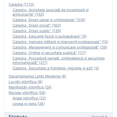
Catedre (1170)
Catedra „Activitate specială de investigaţii şi
anticorupție” (142)
Catedra „Drept penal și criminologie” (318)
Catedra „Drept privat” (183)
Catedra „Drept public” (129)
Catedra „Educație fizică şi autoapărare” (9)
Catedra „Instruire militară şi intervenţii profesionale” (15)
Catedra „Management și comunicare profesională” (39)
Catedra „Ordine și securitate publică” (117)
Catedra „Procedură penală, criminalistică și securitate
informațională” (217)
Catedra „Securitate a frontierei, migrație și azil” (2)
Departamentul Limbi Moderne (8)
Lucrări științifice (8)
Manifestări ştiinţifice (24)
Reviste ştiinţifice (58)
Anale ştiinţifice (22)
Legea şi viaţa (36)
Etichete
Vezi tot