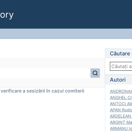
ory
Căutare
Autori
verificare a sesizării în cazul comiterii
ANDRONACH
ANGHEL Cri
ANTOCI Alb
APAN Rodic
ARDELEAN G
ARGINT Mar
ARMANU Igo