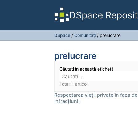
DSpace Reposit
DSpace
/
Comunități
/
prelucrare
prelucrare
Căutați în această etichetă
Total: 1 articol
Respectarea vieţii private în faza de 
infracţiunii