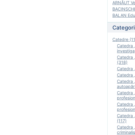
ARNĂUT Ver
BACINSCHI 
BALAN Edua
Categori
Catedre (1
Catedra „
investigaţ
Catedra „
(318)
Catedra „
Catedra „
Catedra „
autoapăr
Catedra „I
profesion
Catedra 
profesion
Catedra „
(117)
Catedra 
criminalis