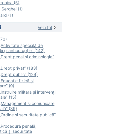
onica (5)
Serghei (1)
rd (1)
i
Vezi tot
170)
Activitate specială de
ii şi anticorupție” (142)
Drept penal și criminologie”
Drept privat” (183)
Drept public” (129)
Educație fizică şi
are” (9)
nstruire militară şi intervenţii
ale” (15)
„Management și comunicare
ală” (39)
Ordine și securitate publică”
„Procedură penală,
tică și securitate