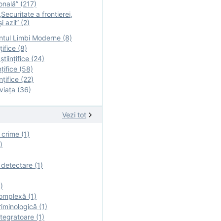
onală” (217)
Securitate a frontierei,
i azil” (2)
tul Limbi Moderne (8)
țifice (8)
ştiinţifice (24)
nţifice (58)
nţifice (22)
viaţa (36)
Vezi tot
 crime (1)
)
 detectare (1)
)
omplexă (1)
iminologică (1)
tegratoare (1)