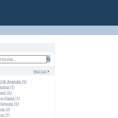
Vezi tot
E Anatolie (5)
stina (1)
ert (5)
a-Diana (1)
rigore (5)
ia (2)
r (1)