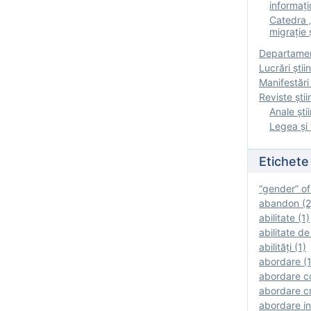
informați
Catedra „
migrație ș
Departamen
Lucrări știin
Manifestări 
Reviste ştii
Anale ştii
Legea şi 
Etichete
“gender” of
abandon (2
abilitate (1)
abilitate de
abilităţi (1)
abordare (1
abordare c
abordare cr
abordare in