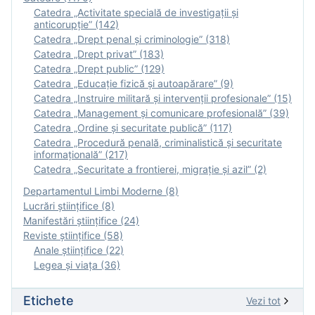
Catedra „Activitate specială de investigaţii şi
anticorupție” (142)
Catedra „Drept penal și criminologie” (318)
Catedra „Drept privat” (183)
Catedra „Drept public” (129)
Catedra „Educație fizică şi autoapărare” (9)
Catedra „Instruire militară şi intervenţii profesionale” (15)
Catedra „Management și comunicare profesională” (39)
Catedra „Ordine și securitate publică” (117)
Catedra „Procedură penală, criminalistică și securitate
informațională” (217)
Catedra „Securitate a frontierei, migrație și azil” (2)
Departamentul Limbi Moderne (8)
Lucrări științifice (8)
Manifestări ştiinţifice (24)
Reviste ştiinţifice (58)
Anale ştiinţifice (22)
Legea şi viaţa (36)
Etichete
Vezi tot