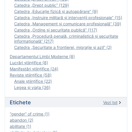
Catedra „Drept public” (129)
Catedra „Educație fizică şi autoapărare” (9)
Catedra „Instruire militară şi intervenţii profesionale” (15)
Catedra „Management și comunicare profesională” (39)
Catedra „Ordine și securitate publică” (117)
Catedra „Procedură penală, criminalistică și securitate
informațională” (217)
Catedra „Securitate a frontierei, migrație și azil” (2)
Departamentul Limbi Moderne (8)
Lucrări științifice (8)
Manifestări ştiinţifice (24)
Reviste ştiinţifice (58)
Anale ştiinţifice (22)
Legea şi viaţa (36)
Etichete
Vezi tot
“gender” of crime (1)
abandon (2)
abilitate (1)