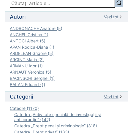
Autori
Vezi tot
ANDRONACHE Anatolie (5)
ANGHEL Cristina (1)
ANTOCI Albert (5)
APAN Rodica-Diana (1)
ARDELEAN Grigore (5)
ARGINT Maria (2)
ARMANU Igor (1)
ARNĂUT Veronica (5)
BACINSCHI Serghei (1)
BALAN Eduard (1)
Categorii
Vezi tot
Catedre (1170)
Catedra „Activitate specială de investigaţii şi
anticorupție” (142)
Catedra „Drept penal și criminologie” (318)
Catedra „Drept privat” (183)