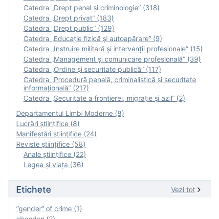
Catedra „Drept penal și criminologie” (318)
Catedra „Drept privat” (183)
Catedra „Drept public” (129)
Catedra „Educație fizică şi autoapărare” (9)
Catedra „Instruire militară şi intervenţii profesionale” (15)
Catedra „Management și comunicare profesională” (39)
Catedra „Ordine și securitate publică” (117)
Catedra „Procedură penală, criminalistică și securitate
informațională” (217)
Catedra „Securitate a frontierei, migrație și azil” (2)
Departamentul Limbi Moderne (8)
Lucrări științifice (8)
Manifestări ştiinţifice (24)
Reviste ştiinţifice (58)
Anale ştiinţifice (22)
Legea şi viaţa (36)
Etichete
Vezi tot
“gender” of crime (1)
abandon (2)