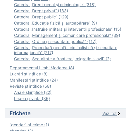
Catedra „Drept penal și criminologie” (318)
Catedra „Drept privat” (183)
Catedra „Drept public” (129)
Catedra „Educație fizică şi autoapărare” (9)
Catedra „Instruire militară şi intervenţii profesionale” (15)
Catedra „Management și comunicare profesională” (39)
Catedra „Ordine și securitate publică” (117)
Catedra „Procedură penală, criminalistică și securitate
informațională” (217)
Catedra „Securitate a frontierei, migrație și azil” (2)
Departamentul Limbi Moderne (8)
Lucrări științifice (8)
Manifestări ştiinţifice (24)
Reviste ştiinţifice (58)
Anale ştiinţifice (22)
Legea şi viaţa (36)
Etichete
Vezi tot
“gender” of crime (1)
abandon (2)