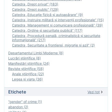
Catedra „Drept privat” (183)
Catedra „Drept public” (129)
Catedra „Educație fizică şi autoapărare” (9)
Catedra „Instruire militară şi intervenţii profesionale” (15)
Catedra „Management și comunicare profesională” (39)
Catedra „Ordine și securitate publică” (117)
Catedra „Procedură penală, criminalistică și securitate
informațională” (217)
Catedra „Securitate a frontierei, migrație și azil” (2)
Departamentul Limbi Moderne (8)
Lucrări științifice (8)
Manifestări ştiinţifice (24)
Reviste ştiinţifice (58)
Anale ştiinţifice (22)
Legea şi viaţa (36)
Etichete
Vezi tot
“gender” of crime (1)
abandon (2)