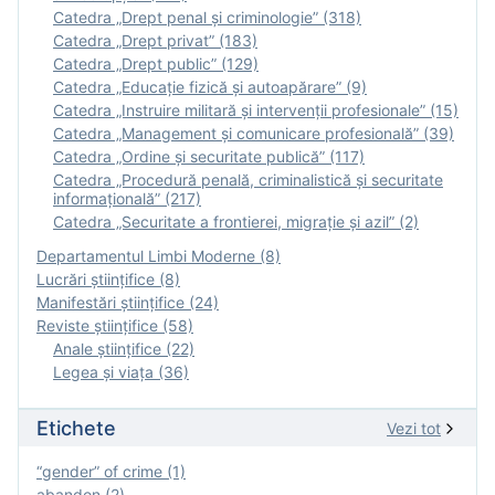
Catedra „Drept penal și criminologie” (318)
Catedra „Drept privat” (183)
Catedra „Drept public” (129)
Catedra „Educație fizică şi autoapărare” (9)
Catedra „Instruire militară şi intervenţii profesionale” (15)
Catedra „Management și comunicare profesională” (39)
Catedra „Ordine și securitate publică” (117)
Catedra „Procedură penală, criminalistică și securitate
informațională” (217)
Catedra „Securitate a frontierei, migrație și azil” (2)
Departamentul Limbi Moderne (8)
Lucrări științifice (8)
Manifestări ştiinţifice (24)
Reviste ştiinţifice (58)
Anale ştiinţifice (22)
Legea şi viaţa (36)
Etichete
Vezi tot
“gender” of crime (1)
abandon (2)