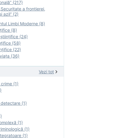
onală” (217)
Securitate a frontierei,
i azil” (2)
tul Limbi Moderne (8)
țifice (8)
ştiinţifice (24)
nţifice (58)
nţifice (22)
viaţa (36)
Vezi tot
 crime (1)
)
 detectare (1)
)
omplexă (1)
iminologică (1)
tegratoare (1)