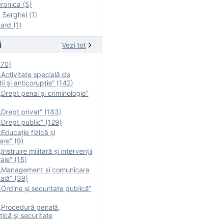
onica (5)
Serghei (1)
rd (1)
i
Vezi tot
170)
Activitate specială de
ii şi anticorupție” (142)
Drept penal și criminologie”
Drept privat” (183)
Drept public” (129)
Educație fizică şi
are” (9)
nstruire militară şi intervenţii
ale” (15)
„Management și comunicare
ală” (39)
Ordine și securitate publică”
„Procedură penală,
tică și securitate