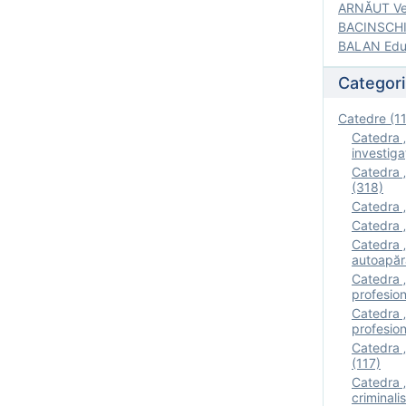
ARNĂUT Ver
BACINSCHI 
BALAN Edua
Categori
Catedre (1
Catedra „
investigaţ
Catedra „
(318)
Catedra „
Catedra „
Catedra „
autoapăr
Catedra „I
profesion
Catedra 
profesion
Catedra „
(117)
Catedra 
criminalis