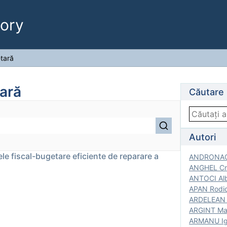
ory
etară
tară
Căutare
Autori
le fiscal-bugetare eficiente de reparare a
ANDRONACH
ANGHEL Cri
ANTOCI Alb
APAN Rodic
ARDELEAN G
ARGINT Mar
ARMANU Igo