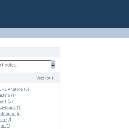
Vezi tot
E Anatolie (5)
stina (1)
ert (5)
a-Diana (1)
rigore (5)
ia (2)
r (1)