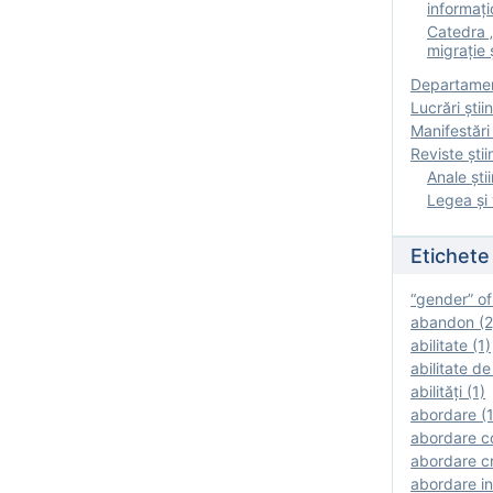
informați
Catedra „
migrație ș
Departamen
Lucrări știin
Manifestări 
Reviste ştii
Anale ştii
Legea şi 
Etichete
“gender” of
abandon (2
abilitate (1)
abilitate de
abilităţi (1)
abordare (1
abordare c
abordare cr
abordare in