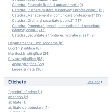
Catedra „Educație fizică şi autoapărare” (9)
Catedra „Instruire militară şi intervenţii profesionale” (15)
Catedra „Management și comunicare profesională” (39)
Catedra „Ordine și securitate publică” (117)
Catedra „Procedură penală, criminalistică și securitate
informațională” (217)
Catedra „Securitate a frontierei, migrație și azil” (2)
Departamentul Limbi Moderne (8)
Lucrări științifice (8)
Manifestări ştiinţifice (24)
Reviste ştiinţifice (58)
Anale ştiinţifice (22)
Legea şi viaţa (36)
Etichete
Vezi tot
“gender” of crime (1)
abandon (2)
abilitate (1)
abilitate de detectare (1)