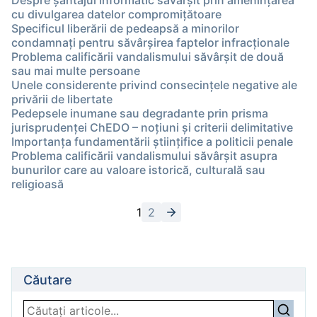
Despre șantajul informatic săvârșit prin amenințarea
cu divulgarea datelor compromițătoare
Specificul liberării de pedeapsă a minorilor
condamnați pentru săvârșirea faptelor infracționale
Problema calificării vandalismului săvârşit de două
sau mai multe persoane
Unele considerente privind consecinţele negative ale
privării de libertate
Pedepsele inumane sau degradante prin prisma
jurisprudenței ChEDO – noţiuni şi criterii delimitative
Importanţa fundamentării ştiinţifice a politicii penale
Problema calificării vandalismului săvârşit asupra
bunurilor care au valoare istorică, culturală sau
religioasă
1
2
Căutare