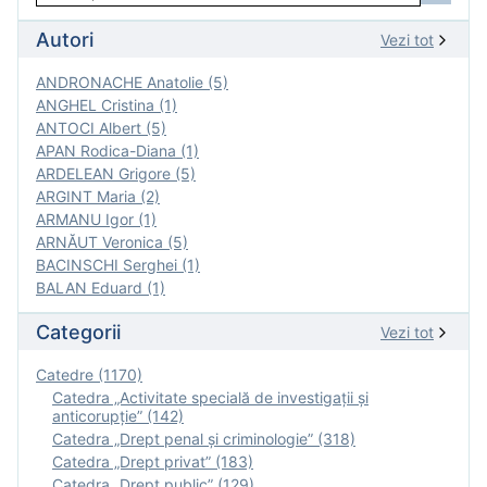
Autori
Vezi tot
ANDRONACHE Anatolie (5)
ANGHEL Cristina (1)
ANTOCI Albert (5)
APAN Rodica-Diana (1)
ARDELEAN Grigore (5)
ARGINT Maria (2)
ARMANU Igor (1)
ARNĂUT Veronica (5)
BACINSCHI Serghei (1)
BALAN Eduard (1)
Categorii
Vezi tot
Catedre (1170)
Catedra „Activitate specială de investigaţii şi
anticorupție” (142)
Catedra „Drept penal și criminologie” (318)
Catedra „Drept privat” (183)
Catedra „Drept public” (129)