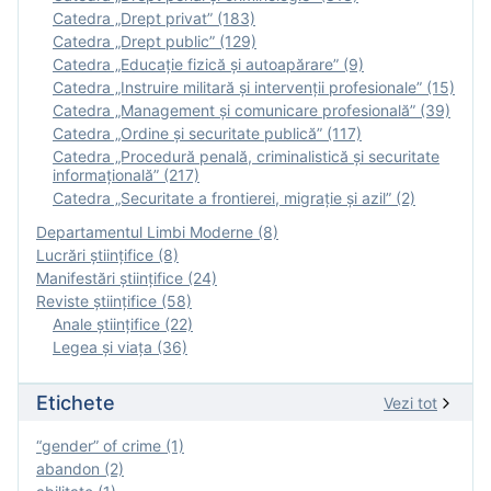
Catedra „Drept privat” (183)
Catedra „Drept public” (129)
Catedra „Educație fizică şi autoapărare” (9)
Catedra „Instruire militară şi intervenţii profesionale” (15)
Catedra „Management și comunicare profesională” (39)
Catedra „Ordine și securitate publică” (117)
Catedra „Procedură penală, criminalistică și securitate
informațională” (217)
Catedra „Securitate a frontierei, migrație și azil” (2)
Departamentul Limbi Moderne (8)
Lucrări științifice (8)
Manifestări ştiinţifice (24)
Reviste ştiinţifice (58)
Anale ştiinţifice (22)
Legea şi viaţa (36)
Etichete
Vezi tot
“gender” of crime (1)
abandon (2)