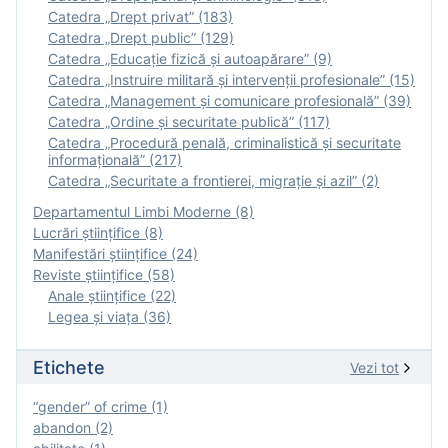
Catedra „Drept privat” (183)
Catedra „Drept public” (129)
Catedra „Educație fizică şi autoapărare” (9)
Catedra „Instruire militară şi intervenţii profesionale” (15)
Catedra „Management și comunicare profesională” (39)
Catedra „Ordine și securitate publică” (117)
Catedra „Procedură penală, criminalistică și securitate
informațională” (217)
Catedra „Securitate a frontierei, migrație și azil” (2)
Departamentul Limbi Moderne (8)
Lucrări științifice (8)
Manifestări ştiinţifice (24)
Reviste ştiinţifice (58)
Anale ştiinţifice (22)
Legea şi viaţa (36)
Etichete
Vezi tot
“gender” of crime (1)
abandon (2)