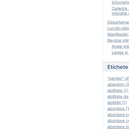
informați
Catedra „
migrație ș
Departamen
Lucrări știin
Manifestări 
Reviste ştii
Anale ştii
Legea şi 
Etichete
“gender” of
abandon (2
abilitate (1)
abilitate de
abilităţi (1)
abordare (1
abordare c
abordare cr
abordare in