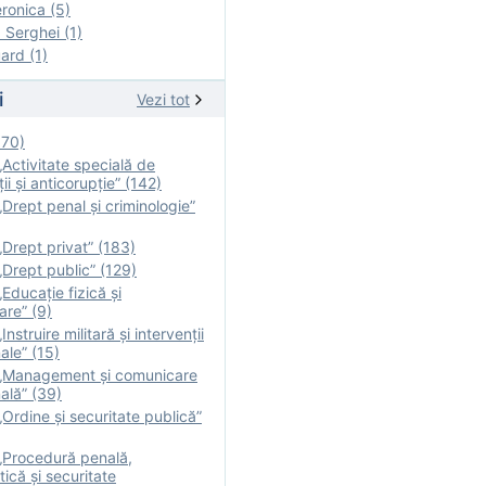
onica (5)
Serghei (1)
rd (1)
i
Vezi tot
170)
Activitate specială de
ii şi anticorupție” (142)
Drept penal și criminologie”
Drept privat” (183)
Drept public” (129)
Educație fizică şi
are” (9)
nstruire militară şi intervenţii
ale” (15)
„Management și comunicare
ală” (39)
Ordine și securitate publică”
„Procedură penală,
tică și securitate