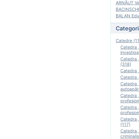
ARNĂUT Ver
BACINSCHI 
BALAN Edua
Categori
Catedre (1
Catedra „
investigaţ
Catedra „
(318)
Catedra „
Catedra „
Catedra „
autoapăr
Catedra „I
profesion
Catedra 
profesion
Catedra „
(117)
Catedra 
criminalis