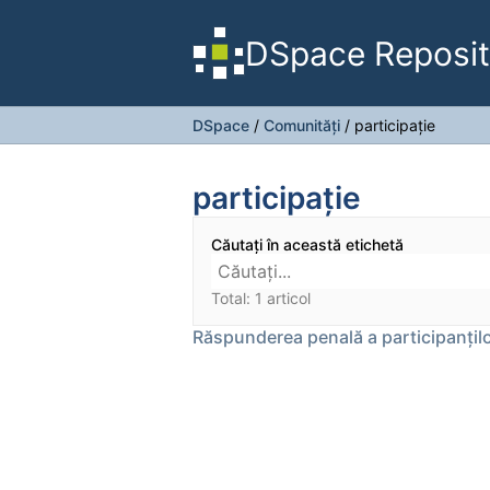
DSpace Reposit
DSpace
/
Comunități
/
participație
participație
Căutați în această etichetă
Total: 1 articol
Răspunderea penală a participanțil