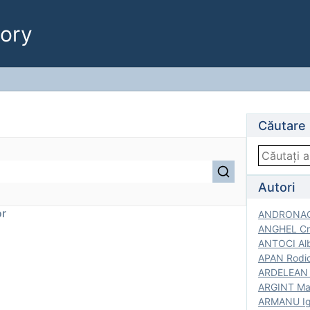
ory
Căutare
Autori
or
ANDRONACH
ANGHEL Cri
ANTOCI Alb
APAN Rodic
ARDELEAN G
ARGINT Mar
ARMANU Igo