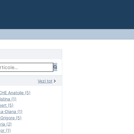
Vezi tot
E Anatolie (5)
stina (1)
ert (5)
a-Diana (1)
rigore (5)
ia (2)
r (1)