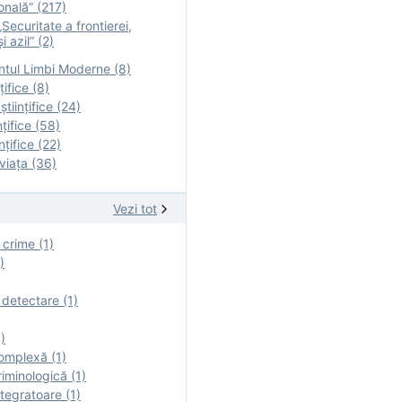
onală” (217)
Securitate a frontierei,
i azil” (2)
tul Limbi Moderne (8)
țifice (8)
ştiinţifice (24)
nţifice (58)
nţifice (22)
viaţa (36)
Vezi tot
 crime (1)
)
 detectare (1)
)
omplexă (1)
iminologică (1)
tegratoare (1)