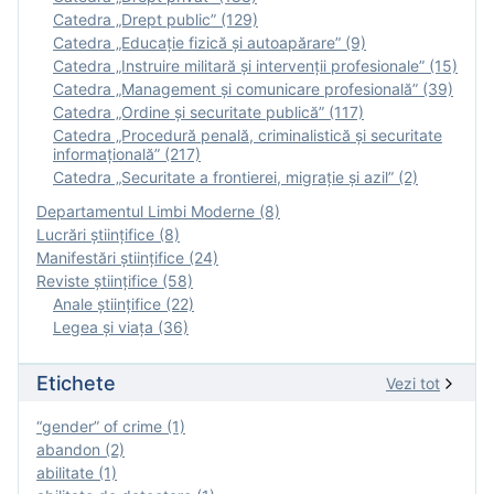
Catedra „Drept public” (129)
Catedra „Educație fizică şi autoapărare” (9)
Catedra „Instruire militară şi intervenţii profesionale” (15)
Catedra „Management și comunicare profesională” (39)
Catedra „Ordine și securitate publică” (117)
Catedra „Procedură penală, criminalistică și securitate
informațională” (217)
Catedra „Securitate a frontierei, migrație și azil” (2)
Departamentul Limbi Moderne (8)
Lucrări științifice (8)
Manifestări ştiinţifice (24)
Reviste ştiinţifice (58)
Anale ştiinţifice (22)
Legea şi viaţa (36)
Etichete
Vezi tot
“gender” of crime (1)
abandon (2)
abilitate (1)