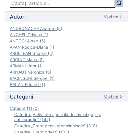
Autori
Vezi tot
ANDRONACHE Anatolie (5)
ANGHEL Cristina (1)
ANTOCI Albert (5)
APAN Rodica-Diana (1)
ARDELEAN Grigore (5)
ARGINT Maria (2)
ARMANU Igor (1)
ARNĂUT Veronica (5)
BACINSCHI Serghei (1)
BALAN Eduard (1)
Categorii
Vezi tot
Catedre (1170)
Catedra „Activitate specială de investigaţii şi
anticorupție” (142)
Catedra „Drept penal și criminologie” (318)
Catedra „Drept privat” (183)