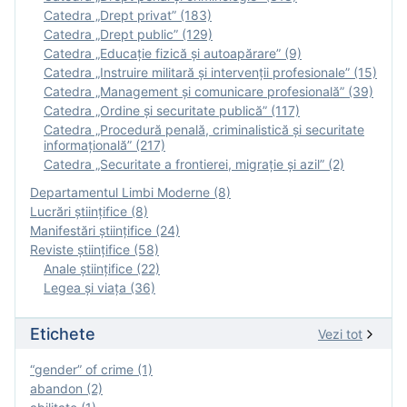
Catedra „Drept privat” (183)
Catedra „Drept public” (129)
Catedra „Educație fizică şi autoapărare” (9)
Catedra „Instruire militară şi intervenţii profesionale” (15)
Catedra „Management și comunicare profesională” (39)
Catedra „Ordine și securitate publică” (117)
Catedra „Procedură penală, criminalistică și securitate
informațională” (217)
Catedra „Securitate a frontierei, migrație și azil” (2)
Departamentul Limbi Moderne (8)
Lucrări științifice (8)
Manifestări ştiinţifice (24)
Reviste ştiinţifice (58)
Anale ştiinţifice (22)
Legea şi viaţa (36)
Etichete
Vezi tot
“gender” of crime (1)
abandon (2)