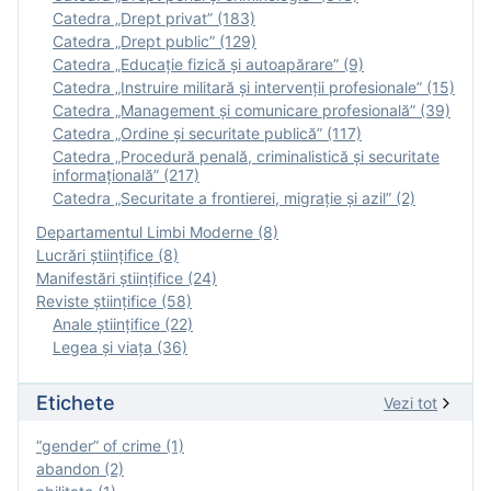
Catedra „Drept privat” (183)
Catedra „Drept public” (129)
Catedra „Educație fizică şi autoapărare” (9)
Catedra „Instruire militară şi intervenţii profesionale” (15)
Catedra „Management și comunicare profesională” (39)
Catedra „Ordine și securitate publică” (117)
Catedra „Procedură penală, criminalistică și securitate
informațională” (217)
Catedra „Securitate a frontierei, migrație și azil” (2)
Departamentul Limbi Moderne (8)
Lucrări științifice (8)
Manifestări ştiinţifice (24)
Reviste ştiinţifice (58)
Anale ştiinţifice (22)
Legea şi viaţa (36)
Etichete
Vezi tot
“gender” of crime (1)
abandon (2)