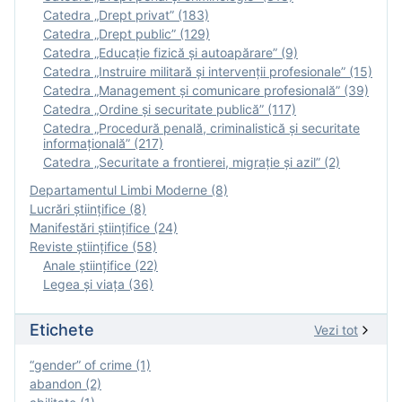
Catedra „Drept privat” (183)
Catedra „Drept public” (129)
Catedra „Educație fizică şi autoapărare” (9)
Catedra „Instruire militară şi intervenţii profesionale” (15)
Catedra „Management și comunicare profesională” (39)
Catedra „Ordine și securitate publică” (117)
Catedra „Procedură penală, criminalistică și securitate
informațională” (217)
Catedra „Securitate a frontierei, migrație și azil” (2)
Departamentul Limbi Moderne (8)
Lucrări științifice (8)
Manifestări ştiinţifice (24)
Reviste ştiinţifice (58)
Anale ştiinţifice (22)
Legea şi viaţa (36)
Etichete
Vezi tot
“gender” of crime (1)
abandon (2)