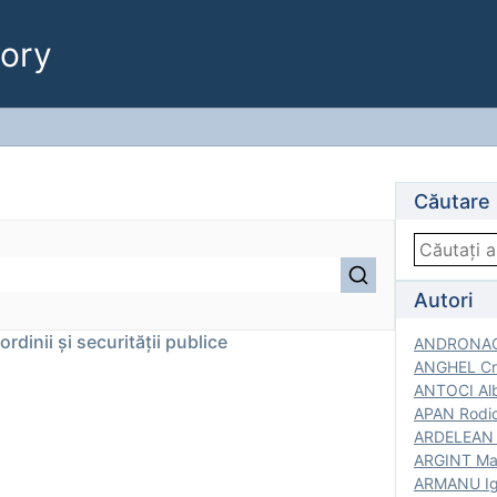
ory
Căutare
Autori
rdinii și securității publice
ANDRONACH
ANGHEL Cri
ANTOCI Alb
APAN Rodic
ARDELEAN G
ARGINT Mar
ARMANU Igo