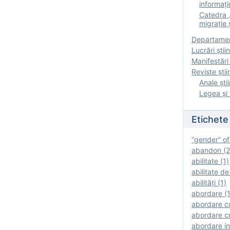
informați
Catedra „
migrație ș
Departamen
Lucrări știin
Manifestări 
Reviste ştii
Anale ştii
Legea şi 
Etichete
“gender” of
abandon (2
abilitate (1)
abilitate de
abilităţi (1)
abordare (1
abordare c
abordare cr
abordare in