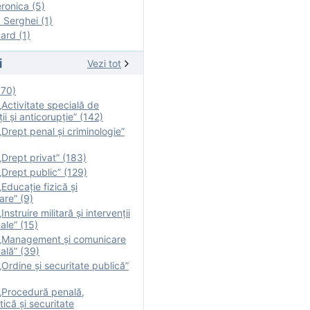
onica (5)
Serghei (1)
rd (1)
i
Vezi tot
170)
Activitate specială de
ii şi anticorupție” (142)
Drept penal și criminologie”
Drept privat” (183)
Drept public” (129)
Educație fizică şi
are” (9)
nstruire militară şi intervenţii
ale” (15)
„Management și comunicare
ală” (39)
Ordine și securitate publică”
„Procedură penală,
tică și securitate