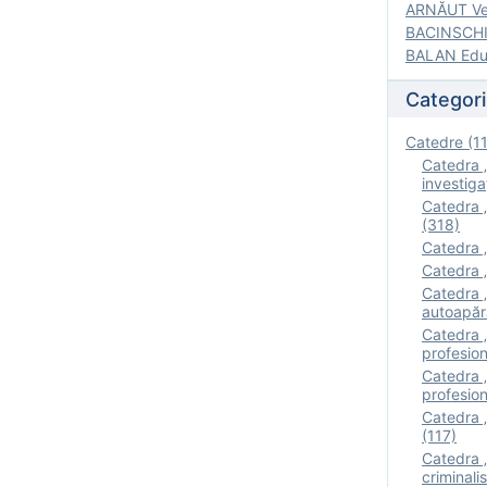
ARNĂUT Ver
BACINSCHI 
BALAN Edua
Categori
Catedre (1
Catedra „
investigaţ
Catedra „
(318)
Catedra „
Catedra „
Catedra „
autoapăr
Catedra „I
profesion
Catedra 
profesion
Catedra „
(117)
Catedra 
criminalis