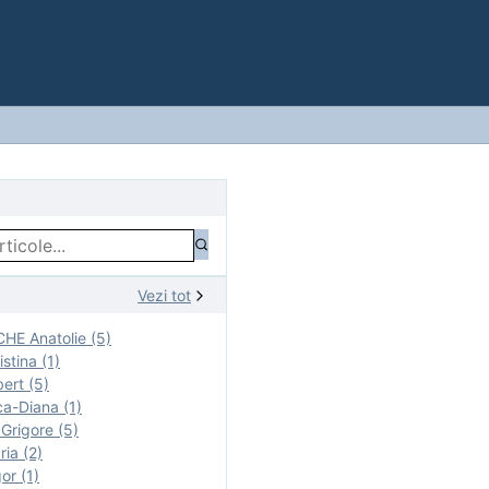
Vezi tot
E Anatolie (5)
stina (1)
ert (5)
a-Diana (1)
rigore (5)
ia (2)
r (1)