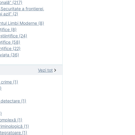
onală” (217)
Securitate a frontierei,
i azil” (2)
tul Limbi Moderne (8)
țifice (8)
ştiinţifice (24)
nţifice (58)
nţifice (22)
viaţa (36)
Vezi tot
 crime (1)
)
 detectare (1)
)
omplexă (1)
iminologică (1)
tegratoare (1)