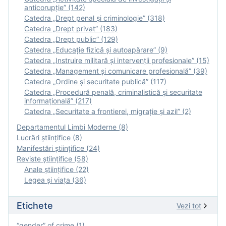
anticorupție” (142)
Catedra „Drept penal și criminologie” (318)
Catedra „Drept privat” (183)
Catedra „Drept public” (129)
Catedra „Educație fizică şi autoapărare” (9)
Catedra „Instruire militară şi intervenţii profesionale” (15)
Catedra „Management și comunicare profesională” (39)
Catedra „Ordine și securitate publică” (117)
Catedra „Procedură penală, criminalistică și securitate
informațională” (217)
Catedra „Securitate a frontierei, migrație și azil” (2)
Departamentul Limbi Moderne (8)
Lucrări științifice (8)
Manifestări ştiinţifice (24)
Reviste ştiinţifice (58)
Anale ştiinţifice (22)
Legea şi viaţa (36)
Etichete
Vezi tot
“gender” of crime (1)