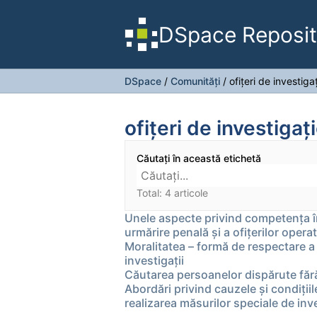
DSpace Reposit
DSpace
/
Comunități
/
ofițeri de investiga
ofițeri de investigaț
Căutați în această etichetă
Total: 4 articole
Unele aspecte privind competența în c
urmărire penală și a ofițerilor operat
Moralitatea – formă de respectare a 
investigaţii
Căutarea persoanelor dispărute fără 
Abordări privind cauzele și condițiil
realizarea măsurilor speciale de inv