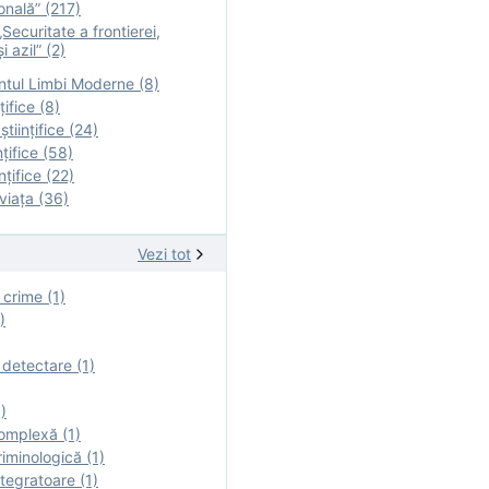
onală” (217)
Securitate a frontierei,
i azil” (2)
tul Limbi Moderne (8)
țifice (8)
ştiinţifice (24)
nţifice (58)
nţifice (22)
viaţa (36)
Vezi tot
 crime (1)
)
 detectare (1)
)
omplexă (1)
iminologică (1)
tegratoare (1)