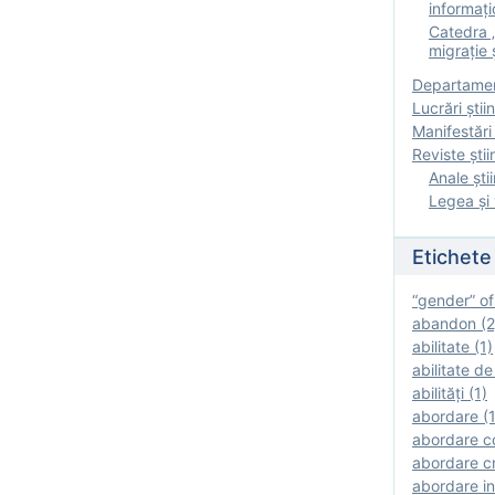
informați
Catedra „
migrație ș
Departamen
Lucrări știin
Manifestări 
Reviste ştii
Anale ştii
Legea şi 
Etichete
“gender” of
abandon (2
abilitate (1)
abilitate de
abilităţi (1)
abordare (1
abordare c
abordare cr
abordare in