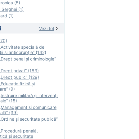
onica (5)
Serghei (1)
rd (1)
i
Vezi tot
170)
Activitate specială de
ii şi anticorupție” (142)
Drept penal și criminologie”
Drept privat” (183)
Drept public” (129)
Educație fizică şi
are” (9)
nstruire militară şi intervenţii
ale” (15)
„Management și comunicare
ală” (39)
Ordine și securitate publică”
„Procedură penală,
tică și securitate