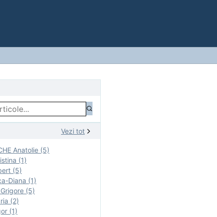
Vezi tot
E Anatolie (5)
stina (1)
ert (5)
a-Diana (1)
rigore (5)
ia (2)
r (1)