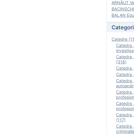
ARNĂUT Ver
BACINSCHI 
BALAN Edua
Categori
Catedre (1
Catedra „
investigaţ
Catedra „
(318)
Catedra „
Catedra „
Catedra „
autoapăr
Catedra „I
profesion
Catedra 
profesion
Catedra „
(117)
Catedra 
criminalis