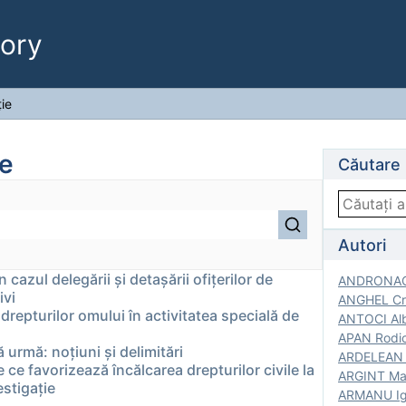
ory
ție
ie
Căutare
Autori
azul delegării și detașării ofițerilor de
ANDRONACH
ivi
ANGHEL Cri
drepturilor omului în activitatea specială de
ANTOCI Alb
APAN Rodic
urmă: noțiuni și delimitări
ARDELEAN G
e ce favorizează încălcarea drepturilor civile la
ARGINT Mar
estigaţie
ARMANU Igo