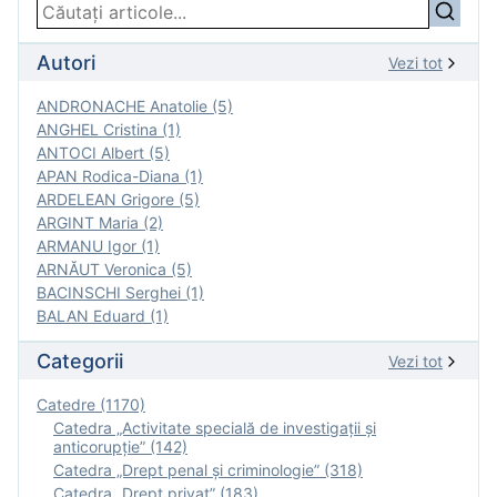
Autori
Vezi tot
ANDRONACHE Anatolie (5)
ANGHEL Cristina (1)
ANTOCI Albert (5)
APAN Rodica-Diana (1)
ARDELEAN Grigore (5)
ARGINT Maria (2)
ARMANU Igor (1)
ARNĂUT Veronica (5)
BACINSCHI Serghei (1)
BALAN Eduard (1)
Categorii
Vezi tot
Catedre (1170)
Catedra „Activitate specială de investigaţii şi
anticorupție” (142)
Catedra „Drept penal și criminologie” (318)
Catedra „Drept privat” (183)