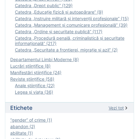
Catedra „Drept public” (129)
Catedra „Educație fizică şi autoapărare” (9)
Catedra „Instruire militară şi intervenţii profesionale” (15)
Catedra „Management și comunicare profesională” (39)
Catedra „Ordine și securitate publică” (117)
Catedra „Procedură penală, criminalistică și securitate
informațională” (217)
Catedra „Securitate a frontierei, migrație și azil” (2)
Departamentul Limbi Moderne (8)
Lucrări științifice (8)
Manifestări ştiinţifice (24)
Reviste ştiinţifice (58)
Anale ştiinţifice (22)
Legea şi viaţa (36)
Etichete
Vezi tot
“gender” of crime (1)
abandon (2)
abilitate (1)