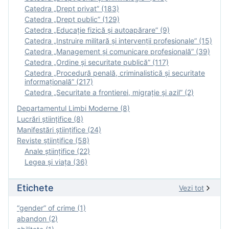
Catedra „Drept privat” (183)
Catedra „Drept public” (129)
Catedra „Educație fizică şi autoapărare” (9)
Catedra „Instruire militară şi intervenţii profesionale” (15)
Catedra „Management și comunicare profesională” (39)
Catedra „Ordine și securitate publică” (117)
Catedra „Procedură penală, criminalistică și securitate
informațională” (217)
Catedra „Securitate a frontierei, migrație și azil” (2)
Departamentul Limbi Moderne (8)
Lucrări științifice (8)
Manifestări ştiinţifice (24)
Reviste ştiinţifice (58)
Anale ştiinţifice (22)
Legea şi viaţa (36)
Etichete
Vezi tot
“gender” of crime (1)
abandon (2)