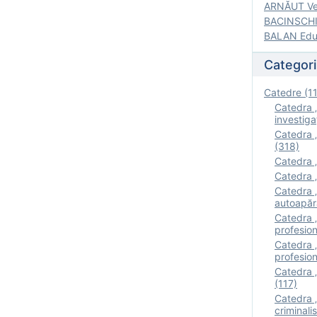
ARNĂUT Ver
BACINSCHI 
BALAN Edua
Categori
Catedre (1
Catedra „
investigaţ
Catedra „
(318)
Catedra „
Catedra „
Catedra „
autoapăr
Catedra „I
profesion
Catedra 
profesion
Catedra „
(117)
Catedra 
criminalis