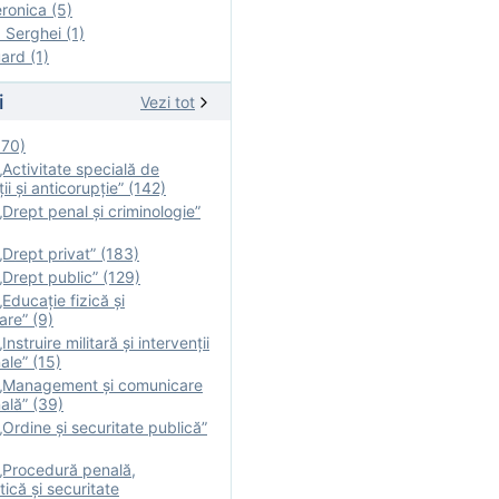
onica (5)
Serghei (1)
rd (1)
i
Vezi tot
170)
Activitate specială de
ii şi anticorupție” (142)
Drept penal și criminologie”
Drept privat” (183)
Drept public” (129)
Educație fizică şi
are” (9)
nstruire militară şi intervenţii
ale” (15)
„Management și comunicare
ală” (39)
Ordine și securitate publică”
„Procedură penală,
tică și securitate