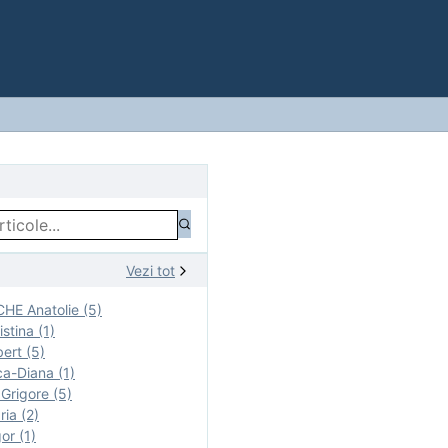
Vezi tot
E Anatolie (5)
stina (1)
ert (5)
a-Diana (1)
rigore (5)
ia (2)
r (1)