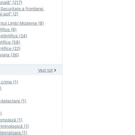
onală” (217)
Securitate a frontierei,
i azil” (2)
tul Limbi Moderne (8)
țifice (8)
ştiinţifice (24)
nţifice (58)
nţifice (22)
viaţa (36)
Vezi tot
 crime (1)
)
 detectare (1)
)
omplexă (1)
iminologică (1)
tegratoare (1)