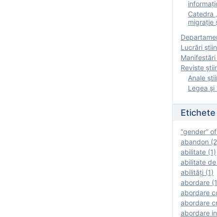
informați
Catedra „
migrație ș
Departamen
Lucrări știin
Manifestări 
Reviste ştii
Anale ştii
Legea şi 
Etichete
“gender” of
abandon (2
abilitate (1)
abilitate de
abilităţi (1)
abordare (1
abordare c
abordare cr
abordare in