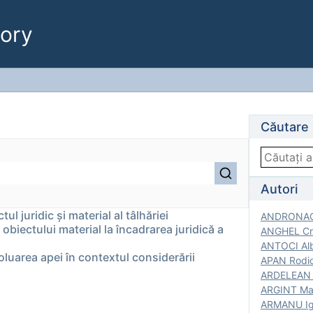
ory
Căutare
Autori
l juridic și material al tâlhăriei
ANDRONACH
obiectului material la încadrarea juridică a
ANGHEL Cri
ANTOCI Alb
poluarea apei în contextul considerării
APAN Rodic
ARDELEAN G
ARGINT Mar
ARMANU Igo