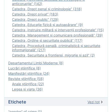
anticorupție” (142)
Catedra „Drept penal și criminologie” (318)
Catedra „Drept privat” (183)
Catedra „Drept public” (129)
Catedra „Educație fizică şi autoapărare” (9)
Catedra „Instruire militară şi intervenţii profesionale” (15)
Catedra „Management și comunicare profesională” (39)
Catedra „Ordine și securitate publică” (117)
Catedra „Procedură penală, criminalistică și securitate
informațională” (217)
Catedra „Securitate a frontierei, migrație și azil” (2)
Departamentul Limbi Moderne (8)
Lucrări științifice (8)
Manifestări ştiinţifice (24)
Reviste ştiinţifice (58)
Anale ştiinţifice (22)
Legea şi viaţa (36)
Etichete
Vezi tot
“gender” of crime (1)