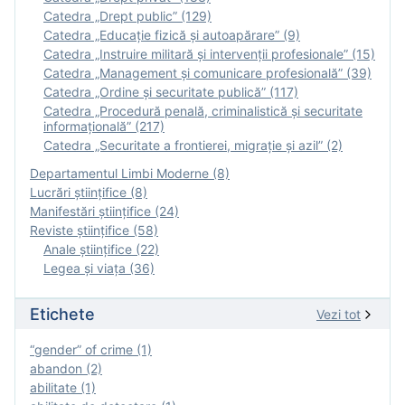
Catedra „Drept public” (129)
Catedra „Educație fizică şi autoapărare” (9)
Catedra „Instruire militară şi intervenţii profesionale” (15)
Catedra „Management și comunicare profesională” (39)
Catedra „Ordine și securitate publică” (117)
Catedra „Procedură penală, criminalistică și securitate
informațională” (217)
Catedra „Securitate a frontierei, migrație și azil” (2)
Departamentul Limbi Moderne (8)
Lucrări științifice (8)
Manifestări ştiinţifice (24)
Reviste ştiinţifice (58)
Anale ştiinţifice (22)
Legea şi viaţa (36)
Etichete
Vezi tot
“gender” of crime (1)
abandon (2)
abilitate (1)