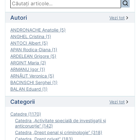
Autori
Vezi tot
ANDRONACHE Anatolie (5)
ANGHEL Cristina (1)
ANTOCI Albert (5)
APAN Rodica-Diana (1)
ARDELEAN Grigore (5)
ARGINT Maria (2)
ARMANU Igor (1)
ARNĂUT Veronica (5)
BACINSCHI Serghei (1)
BALAN Eduard (1)
Categorii
Vezi tot
Catedre (1170)
Catedra „Activitate specială de investigaţii şi
anticorupție” (142)
Catedra „Drept penal și criminologie” (318)
Catedra „Drept privat” (183)