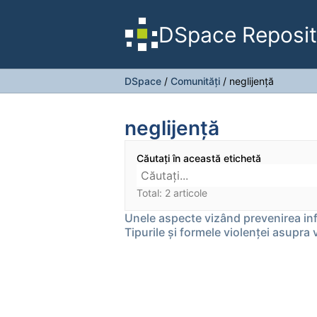
DSpace Reposit
DSpace
/
Comunități
/
neglijență
neglijență
Căutați în această etichetă
Total: 2 articole
Unele aspecte vizând prevenirea in
Tipurile și formele violenței asupra 