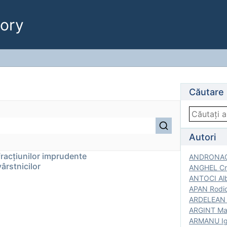
ory
Căutare
Autori
fracţiunilor imprudente
ANDRONACH
vârstnicilor
ANGHEL Cri
ANTOCI Alb
APAN Rodic
ARDELEAN G
ARGINT Mar
ARMANU Igo