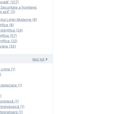
onală” (217)
Securitate a frontierei,
i azil” (2)
tul Limbi Moderne (8)
țifice (8)
ştiinţifice (24)
nţifice (57)
nţifice (22)
viaţa (35)
Vezi tot
 crime (1)
)
 detectare (1)
)
omplexă (1)
iminologică (1)
tegratoare (1)