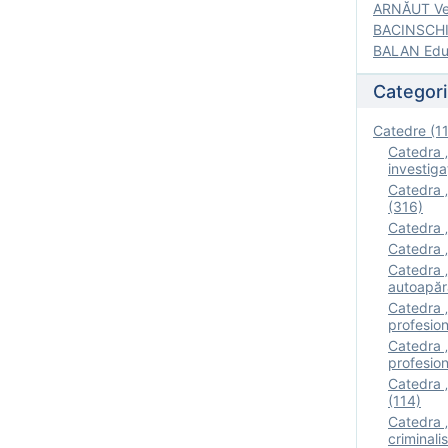
ARNĂUT Ver
BACINSCHI 
BALAN Edua
Categori
Catedre (1
Catedra „
investigaţ
Catedra „
(316)
Catedra „
Catedra „
Catedra „
autoapăr
Catedra „I
profesion
Catedra 
profesion
Catedra „
(114)
Catedra 
criminalis