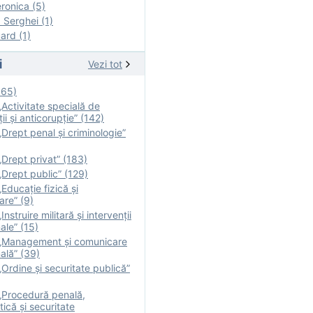
onica (5)
Serghei (1)
rd (1)
i
Vezi tot
165)
Activitate specială de
ii şi anticorupție” (142)
Drept penal și criminologie”
Drept privat” (183)
Drept public” (129)
Educație fizică şi
are” (9)
nstruire militară şi intervenţii
ale” (15)
„Management și comunicare
ală” (39)
Ordine și securitate publică”
„Procedură penală,
tică și securitate