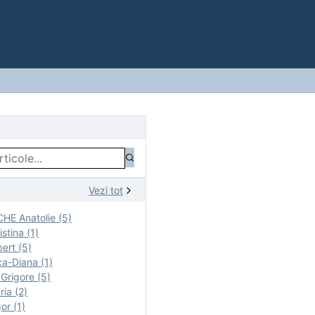
Vezi tot
E Anatolie (5)
stina (1)
ert (5)
a-Diana (1)
rigore (5)
ia (2)
r (1)