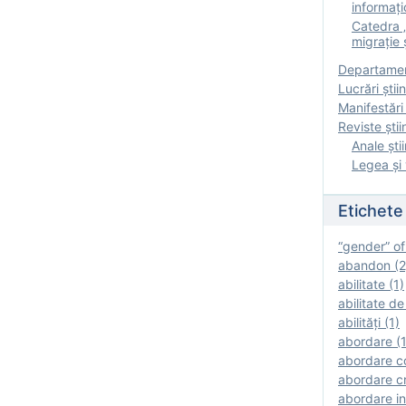
informați
Catedra „
migrație ș
Departamen
Lucrări știin
Manifestări 
Reviste ştii
Anale ştii
Legea şi 
Etichete
“gender” of
abandon (2
abilitate (1)
abilitate de
abilităţi (1)
abordare (1
abordare c
abordare cr
abordare in