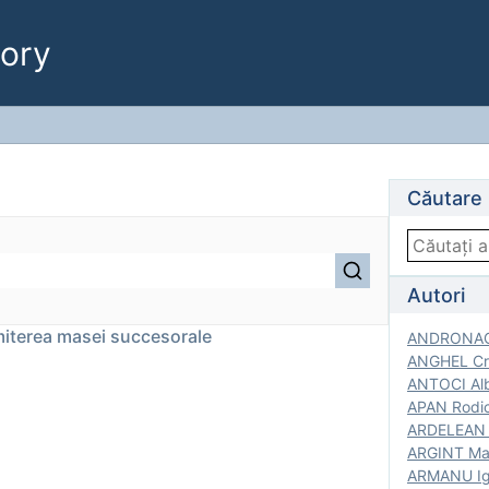
ory
Căutare
Autori
miterea masei succesorale
ANDRONACH
ANGHEL Cri
ANTOCI Alb
APAN Rodic
ARDELEAN G
ARGINT Mar
ARMANU Igo