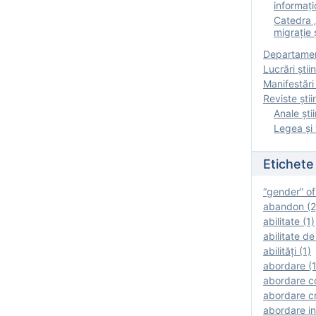
informați
Catedra „
migrație ș
Departamen
Lucrări știin
Manifestări 
Reviste ştii
Anale ştii
Legea şi 
Etichete
“gender” of
abandon (2
abilitate (1)
abilitate de
abilităţi (1)
abordare (1
abordare c
abordare cr
abordare in