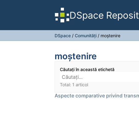
DSpace Reposit
DSpace
/
Comunități
/
moștenire
moștenire
Căutați în această etichetă
Total: 1 articol
Aspecte comparative privind trans