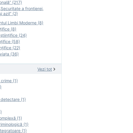
onală” (217)
Securitate a frontierei,
i azil” (2)
tul Limbi Moderne (8)
țifice (8)
ştiinţifice (24)
nţifice (58)
nţifice (22)
viaţa (36)
Vezi tot
 crime (1)
)
 detectare (1)
)
omplexă (1)
iminologică (1)
tegratoare (1)