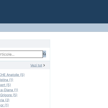
Vezi tot
E Anatolie (5)
stina (1)
ert (5)
a-Diana (1)
rigore (5)
ia (2)
r (1)