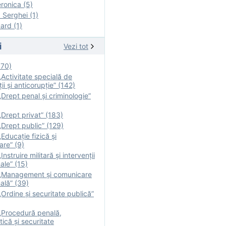
onica (5)
Serghei (1)
rd (1)
i
Vezi tot
170)
Activitate specială de
ii şi anticorupție” (142)
Drept penal și criminologie”
Drept privat” (183)
Drept public” (129)
Educație fizică şi
are” (9)
nstruire militară şi intervenţii
ale” (15)
„Management și comunicare
ală” (39)
Ordine și securitate publică”
„Procedură penală,
tică și securitate