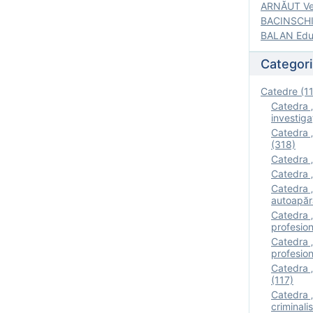
ARNĂUT Ver
BACINSCHI 
BALAN Edua
Categori
Catedre (1
Catedra „
investigaţ
Catedra „
(318)
Catedra „
Catedra „
Catedra „
autoapăr
Catedra „I
profesion
Catedra 
profesion
Catedra „
(117)
Catedra 
criminalis