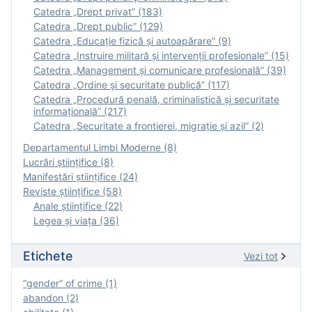
Catedra „Drept privat” (183)
Catedra „Drept public” (129)
Catedra „Educație fizică şi autoapărare” (9)
Catedra „Instruire militară şi intervenţii profesionale” (15)
Catedra „Management și comunicare profesională” (39)
Catedra „Ordine și securitate publică” (117)
Catedra „Procedură penală, criminalistică și securitate
informațională” (217)
Catedra „Securitate a frontierei, migrație și azil” (2)
Departamentul Limbi Moderne (8)
Lucrări științifice (8)
Manifestări ştiinţifice (24)
Reviste ştiinţifice (58)
Anale ştiinţifice (22)
Legea şi viaţa (36)
Etichete
Vezi tot
“gender” of crime (1)
abandon (2)