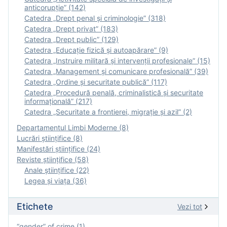
anticorupție” (142)
Catedra „Drept penal și criminologie” (318)
Catedra „Drept privat” (183)
Catedra „Drept public” (129)
Catedra „Educație fizică şi autoapărare” (9)
Catedra „Instruire militară şi intervenţii profesionale” (15)
Catedra „Management și comunicare profesională” (39)
Catedra „Ordine și securitate publică” (117)
Catedra „Procedură penală, criminalistică și securitate
informațională” (217)
Catedra „Securitate a frontierei, migrație și azil” (2)
Departamentul Limbi Moderne (8)
Lucrări științifice (8)
Manifestări ştiinţifice (24)
Reviste ştiinţifice (58)
Anale ştiinţifice (22)
Legea şi viaţa (36)
Etichete
Vezi tot
“gender” of crime (1)