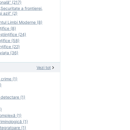
onală” (217)
Securitate a frontierei,
i azil” (2)
tul Limbi Moderne (8)
țifice (8)
ştiinţifice (24)
nţifice (58)
nţifice (22)
viaţa (36)
Vezi tot
 crime (1)
)
 detectare (1)
)
omplexă (1)
iminologică (1)
tegratoare (1)