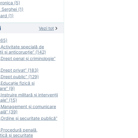
onica (5)
Serghei (1)
rd (1)
i
Vezi tot
165)
Activitate specială de
ii şi anticorupție” (142)
Drept penal și criminologie”
Drept privat” (183)
Drept public” (129)
Educație fizică şi
are” (9)
nstruire militară şi intervenţii
ale” (15)
„Management și comunicare
ală” (39)
Ordine și securitate publică”
„Procedură penală,
tică și securitate