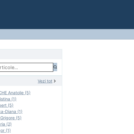
Vezi tot
E Anatolie (5)
stina (1)
ert (5)
a-Diana (1)
rigore (5)
ia (2)
r (1)