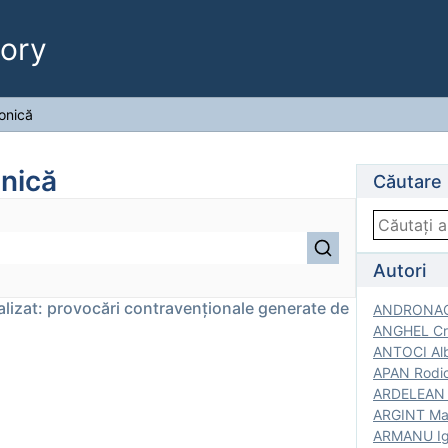
ory
ronică
onică
Căutare
Autori
talizat: provocări contravenționale generate de
ANDRONACH
ANGHEL Cri
ANTOCI Alb
APAN Rodic
ARDELEAN G
ARGINT Mar
ARMANU Igo