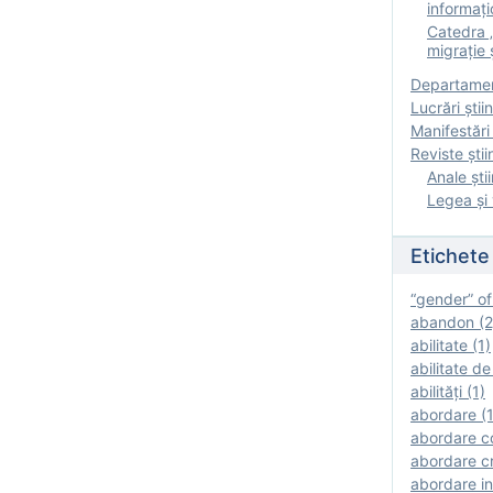
informați
Catedra „
migrație ș
Departamen
Lucrări știin
Manifestări 
Reviste ştii
Anale ştii
Legea şi 
Etichete
“gender” of
abandon (2
abilitate (1)
abilitate de
abilităţi (1)
abordare (1
abordare c
abordare cr
abordare in