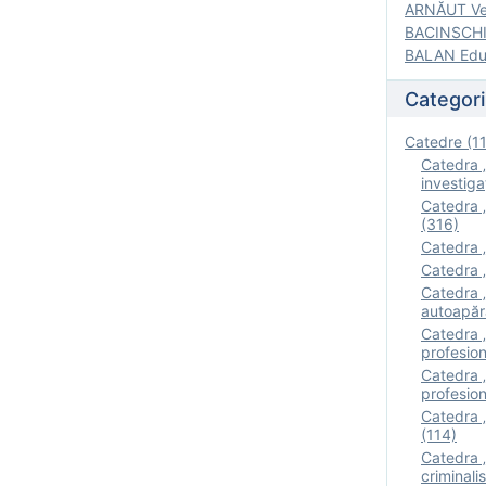
ARNĂUT Ver
BACINSCHI 
BALAN Edua
Categori
Catedre (1
Catedra „
investigaţ
Catedra „
(316)
Catedra „
Catedra „
Catedra „
autoapăr
Catedra „I
profesion
Catedra 
profesion
Catedra „
(114)
Catedra 
criminalis