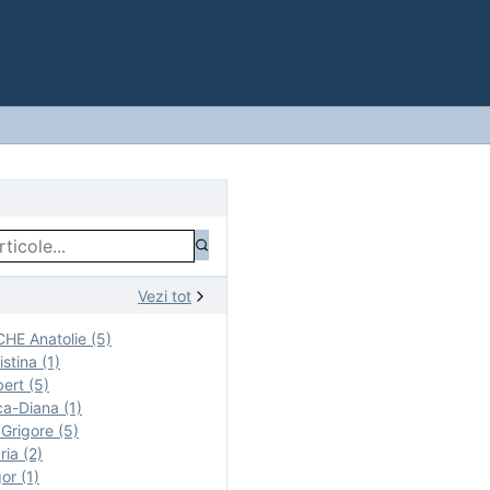
Vezi tot
E Anatolie (5)
stina (1)
ert (5)
a-Diana (1)
rigore (5)
ia (2)
r (1)