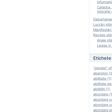
informați
Catedra „
migrație ș
Departamen
Lucrări știin
Manifestări 
Reviste ştii
Anale ştii
Legea şi 
Etichete
“gender” of
abandon (2
abilitate (1)
abilitate de
abilităţi (1)
abordare (1
abordare c
abordare cr
abordare in