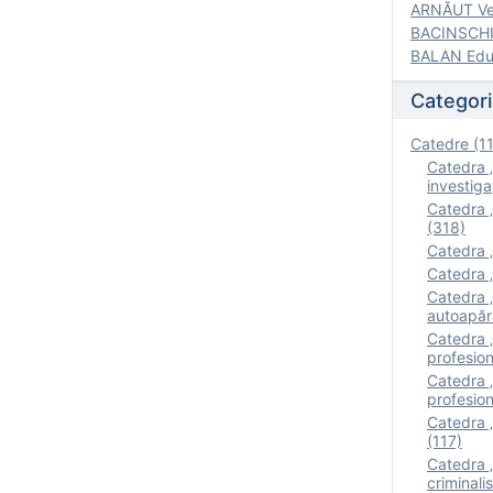
ARNĂUT Ver
BACINSCHI 
BALAN Edua
Categori
Catedre (1
Catedra „
investigaţ
Catedra „
(318)
Catedra „
Catedra „
Catedra „
autoapăr
Catedra „I
profesion
Catedra 
profesion
Catedra „
(117)
Catedra 
criminalis