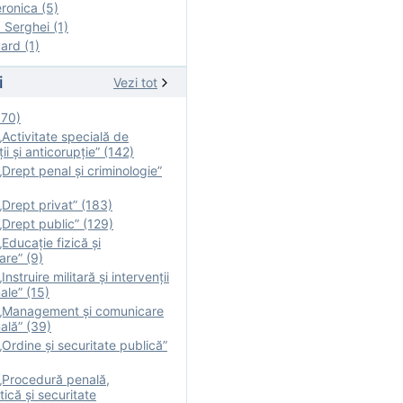
onica (5)
Serghei (1)
rd (1)
i
Vezi tot
170)
Activitate specială de
ii şi anticorupție” (142)
Drept penal și criminologie”
Drept privat” (183)
Drept public” (129)
Educație fizică şi
are” (9)
nstruire militară şi intervenţii
ale” (15)
„Management și comunicare
ală” (39)
Ordine și securitate publică”
„Procedură penală,
tică și securitate