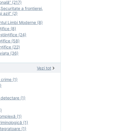
onală” (217)
Securitate a frontierei,
i azil” (2)
tul Limbi Moderne (8)
țifice (8)
ştiinţifice (24)
nţifice (58)
nţifice (22)
viaţa (36)
Vezi tot
 crime (1)
)
 detectare (1)
)
omplexă (1)
iminologică (1)
tegratoare (1)