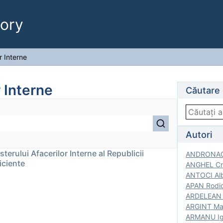
ory
r Interne
r Interne
Căutare
Autori
terului Afacerilor Interne al Republicii
ANDRONACH
iciente
ANGHEL Cri
ANTOCI Alb
APAN Rodic
ARDELEAN G
ARGINT Mar
ARMANU Igo