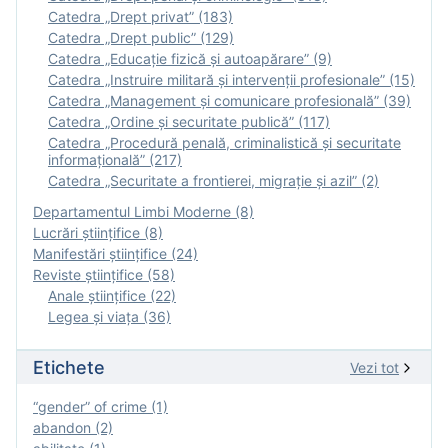
Catedra „Drept privat” (183)
Catedra „Drept public” (129)
Catedra „Educație fizică şi autoapărare” (9)
Catedra „Instruire militară şi intervenţii profesionale” (15)
Catedra „Management și comunicare profesională” (39)
Catedra „Ordine și securitate publică” (117)
Catedra „Procedură penală, criminalistică și securitate
informațională” (217)
Catedra „Securitate a frontierei, migrație și azil” (2)
Departamentul Limbi Moderne (8)
Lucrări științifice (8)
Manifestări ştiinţifice (24)
Reviste ştiinţifice (58)
Anale ştiinţifice (22)
Legea şi viaţa (36)
Etichete
Vezi tot
“gender” of crime (1)
abandon (2)