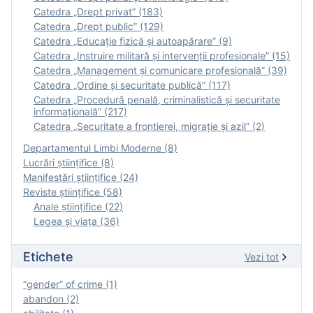
Catedra „Drept privat” (183)
Catedra „Drept public” (129)
Catedra „Educație fizică şi autoapărare” (9)
Catedra „Instruire militară şi intervenţii profesionale” (15)
Catedra „Management și comunicare profesională” (39)
Catedra „Ordine și securitate publică” (117)
Catedra „Procedură penală, criminalistică și securitate
informațională” (217)
Catedra „Securitate a frontierei, migrație și azil” (2)
Departamentul Limbi Moderne (8)
Lucrări științifice (8)
Manifestări ştiinţifice (24)
Reviste ştiinţifice (58)
Anale ştiinţifice (22)
Legea şi viaţa (36)
Etichete
Vezi tot
“gender” of crime (1)
abandon (2)