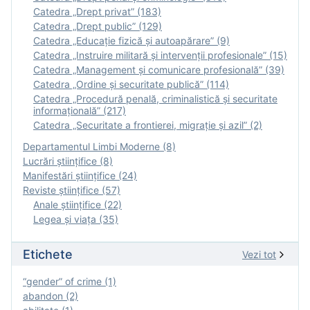
Catedra „Drept privat” (183)
Catedra „Drept public” (129)
Catedra „Educație fizică şi autoapărare” (9)
Catedra „Instruire militară şi intervenţii profesionale” (15)
Catedra „Management și comunicare profesională” (39)
Catedra „Ordine și securitate publică” (114)
Catedra „Procedură penală, criminalistică și securitate
informațională” (217)
Catedra „Securitate a frontierei, migrație și azil” (2)
Departamentul Limbi Moderne (8)
Lucrări științifice (8)
Manifestări ştiinţifice (24)
Reviste ştiinţifice (57)
Anale ştiinţifice (22)
Legea şi viaţa (35)
Etichete
Vezi tot
“gender” of crime (1)
abandon (2)