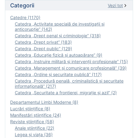
Categorii
Vezi tot
Catedre (1170)
Catedra „Activitate specială de investigaţii şi
anticorupție” (142)
Catedra „Drept penal și criminologie” (318)
Catedra „Drept privat” (183)
Catedra „Drept public” (129)
Catedra „Educație fizică şi autoapărare” (9)
Catedra „Instruire militară şi intervenţii profesionale” (15)
Catedra „Management și comunicare profesională” (39)
Catedra „Ordine și securitate publică” (117)
Catedra „Procedură penală, criminalistică și securitate
informațională” (217)
Catedra „Securitate a frontierei, migrație și azil” (2)
Departamentul Limbi Moderne (8)
Lucrări științifice (8)
Manifestări ştiinţifice (24)
Reviste ştiinţifice (58)
Anale ştiinţifice (22)
Legea şi viaţa (36)