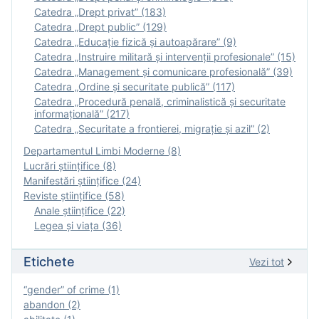
Catedra „Drept privat” (183)
Catedra „Drept public” (129)
Catedra „Educație fizică şi autoapărare” (9)
Catedra „Instruire militară şi intervenţii profesionale” (15)
Catedra „Management și comunicare profesională” (39)
Catedra „Ordine și securitate publică” (117)
Catedra „Procedură penală, criminalistică și securitate
informațională” (217)
Catedra „Securitate a frontierei, migrație și azil” (2)
Departamentul Limbi Moderne (8)
Lucrări științifice (8)
Manifestări ştiinţifice (24)
Reviste ştiinţifice (58)
Anale ştiinţifice (22)
Legea şi viaţa (36)
Etichete
Vezi tot
“gender” of crime (1)
abandon (2)