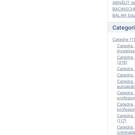
ARNĂUT Ver
BACINSCHI 
BALAN Edua
Categori
Catedre (1
Catedra „
investigaţ
Catedra „
(318)
Catedra „
Catedra „
Catedra „
autoapăr
Catedra „I
profesion
Catedra 
profesion
Catedra „
(117)
Catedra 
criminalis