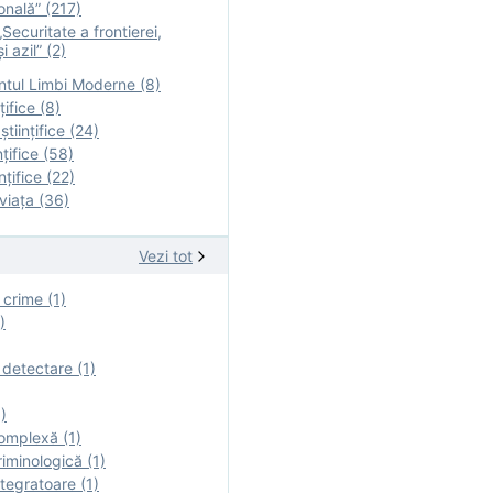
onală” (217)
Securitate a frontierei,
i azil” (2)
tul Limbi Moderne (8)
țifice (8)
ştiinţifice (24)
nţifice (58)
nţifice (22)
viaţa (36)
Vezi tot
 crime (1)
)
 detectare (1)
)
omplexă (1)
iminologică (1)
tegratoare (1)