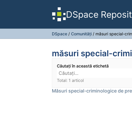
DSpace Reposit
DSpace
/
Comunități
/
măsuri special-cri
măsuri special-crim
Căutați în această etichetă
Total: 1 articol
Măsuri special-criminologice de prev