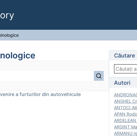
ory
minologice
inologice
Căutare
Autori
enire a furturilor din autovehicule
ANDRONACH
ANGHEL Cri
ANTOCI Alb
APAN Rodic
ARDELEAN G
ARGINT Mar
ARMANU Igo