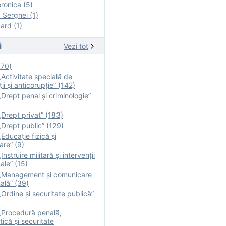
onica (5)
Serghei (1)
rd (1)
i
Vezi tot
170)
Activitate specială de
ii şi anticorupție” (142)
Drept penal și criminologie”
Drept privat” (183)
Drept public” (129)
Educație fizică şi
are” (9)
nstruire militară şi intervenţii
ale” (15)
„Management și comunicare
ală” (39)
Ordine și securitate publică”
„Procedură penală,
tică și securitate