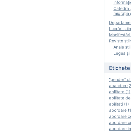
informați
Catedra „
migrație ș
Departamen
Lucrări știin
Manifestări 
Reviste ştii
Anale ştii
Legea şi 
Etichete
“gender” of
abandon (2
abilitate (1)
abilitate de
abilităţi (1)
abordare (1
abordare c
abordare cr
abordare in