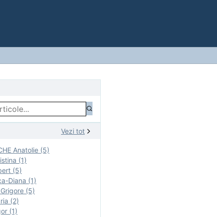
Vezi tot
E Anatolie (5)
stina (1)
ert (5)
a-Diana (1)
rigore (5)
ia (2)
r (1)