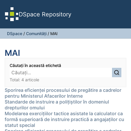
DSpace Repository
DSpace
/
Comunități
/
MAI
MAI
Căutați în această etichetă
Total: 4 articole
Sporirea eficienţei procesului de pregătire a cadrelor
pentru Ministerul Afacerilor Interne
Standarde de instruire a poliţiştilor în domeniul
drepturilor omului
Modelarea exerciţiilor tactice asistate la calculator ca
formă superioară de instruire practică a angajaţilor cu
statut special