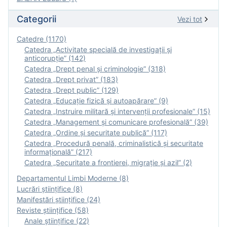
Categorii
Vezi tot
Catedre (1170)
Catedra „Activitate specială de investigaţii şi
anticorupție” (142)
Catedra „Drept penal și criminologie” (318)
Catedra „Drept privat” (183)
Catedra „Drept public” (129)
Catedra „Educație fizică şi autoapărare” (9)
Catedra „Instruire militară şi intervenţii profesionale” (15)
Catedra „Management și comunicare profesională” (39)
Catedra „Ordine și securitate publică” (117)
Catedra „Procedură penală, criminalistică și securitate
informațională” (217)
Catedra „Securitate a frontierei, migrație și azil” (2)
Departamentul Limbi Moderne (8)
Lucrări științifice (8)
Manifestări ştiinţifice (24)
Reviste ştiinţifice (58)
Anale ştiinţifice (22)