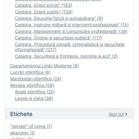
Catedra „Drept privat” (183)
Catedra „Drept public” (129)
Catedra „Educație fizică şi autoapărare” (9)
Catedra „Instruire militară şi intervenţii profesionale” (15)
Catedra „Management și comunicare profesională” (39)
Catedra „Ordine și securitate publică” (117)
Catedra „Procedură penală, criminalistică și securitate
informațională” (217)
Catedra „Securitate a frontierei, migrație și azil” (2)
Departamentul Limbi Moderne (8)
Lucrări științifice (8)
Manifestări ştiinţifice (24)
Reviste ştiinţifice (58)
Anale ştiinţifice (22)
Legea şi viaţa (36)
Etichete
Vezi tot
“gender” of crime (1)
abandon (2)