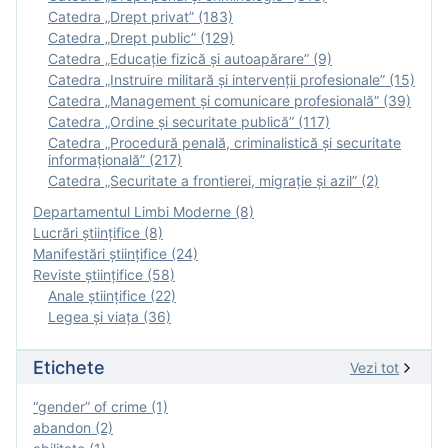
Catedra „Drept privat” (183)
Catedra „Drept public” (129)
Catedra „Educație fizică şi autoapărare” (9)
Catedra „Instruire militară şi intervenţii profesionale” (15)
Catedra „Management și comunicare profesională” (39)
Catedra „Ordine și securitate publică” (117)
Catedra „Procedură penală, criminalistică și securitate
informațională” (217)
Catedra „Securitate a frontierei, migrație și azil” (2)
Departamentul Limbi Moderne (8)
Lucrări științifice (8)
Manifestări ştiinţifice (24)
Reviste ştiinţifice (58)
Anale ştiinţifice (22)
Legea şi viaţa (36)
Etichete
Vezi tot
“gender” of crime (1)
abandon (2)