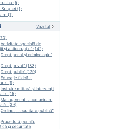
onica (5)
Serghei (1)
rd (1)
i
Vezi tot
170)
Activitate specială de
ii şi anticorupție” (142)
Drept penal și criminologie”
Drept privat” (183)
Drept public” (129)
Educație fizică şi
are” (9)
nstruire militară şi intervenţii
ale” (15)
„Management și comunicare
ală” (39)
Ordine și securitate publică”
„Procedură penală,
tică și securitate