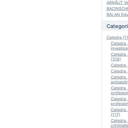
ARNĂUT Ver
BACINSCHI 
BALAN Edua
Categori
Catedre (1
Catedra „
investigaţ
Catedra „
(318)
Catedra „
Catedra „
Catedra „
autoapăr
Catedra „I
profesion
Catedra 
profesion
Catedra „
(117)
Catedra 
criminalis