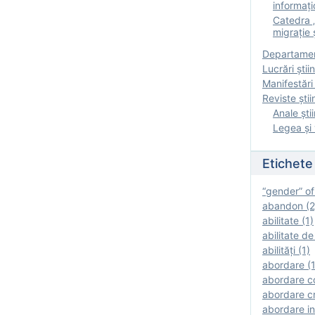
informați
Catedra „
migrație ș
Departamen
Lucrări știin
Manifestări 
Reviste ştii
Anale ştii
Legea şi 
Etichete
“gender” of
abandon (2
abilitate (1)
abilitate de
abilităţi (1)
abordare (1
abordare c
abordare cr
abordare in