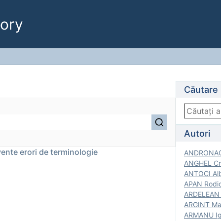
ory
Căutare
Autori
vente erori de terminologie
ANDRONACH
ANGHEL Cri
ANTOCI Alb
APAN Rodic
ARDELEAN G
ARGINT Mar
ARMANU Igo