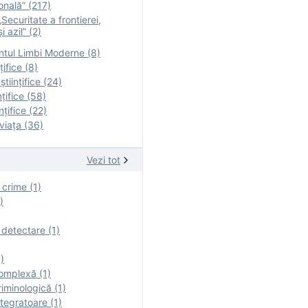
onală” (217)
Securitate a frontierei,
i azil” (2)
tul Limbi Moderne (8)
țifice (8)
ştiinţifice (24)
nţifice (58)
nţifice (22)
viaţa (36)
Vezi tot
 crime (1)
)
 detectare (1)
)
omplexă (1)
iminologică (1)
tegratoare (1)