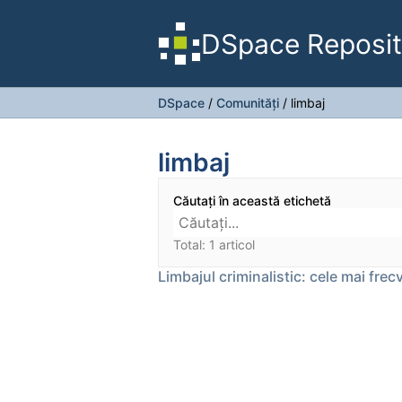
DSpace Reposit
DSpace
/
Comunități
/
limbaj
limbaj
Căutați în această etichetă
Total: 1 articol
Limbajul criminalistic: cele mai frec