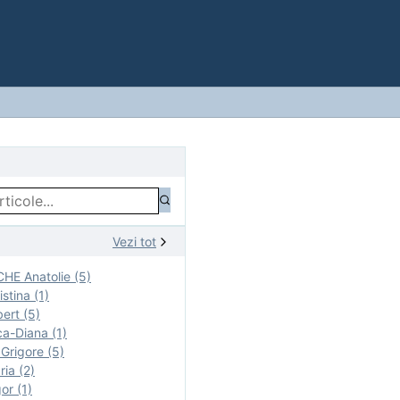
Vezi tot
E Anatolie (5)
stina (1)
ert (5)
a-Diana (1)
rigore (5)
ia (2)
r (1)