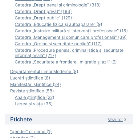
Catedra „Drept penal și criminologie” (318)
Catedra „Drept privat” (183)
Catedra „Drept public” (129)
Catedra „Educație fizică şi autoapărare” (9)
Catedra „Instruire militară şi intervenţii profesionale” (15)
Catedra „Management și comunicare profesională” (39)
Catedra „Ordine și securitate publică” (117)
Catedra „Procedură penală, criminalistică și securitate
informațională” (217)
Catedra „Securitate a frontierei, migrație și azil” (2)
Departamentul Limbi Moderne (8)
Lucrări științifice (8)
Manifestări ştiinţifice (24)
Reviste ştiinţifice (58)
Anale ştiinţifice (22)
Legea şi viaţa (36)
Etichete
Vezi tot
“gender” of crime (1)
abandon (2)