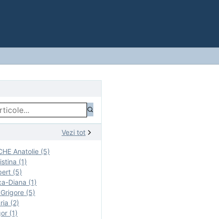
Vezi tot
E Anatolie (5)
stina (1)
ert (5)
a-Diana (1)
rigore (5)
ia (2)
r (1)