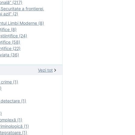
onală” (217)
Securitate a frontierei,
i azil” (2)
tul Limbi Moderne (8)
țifice (8)
ştiinţifice (24)
nţifice (58)
nţifice (22)
viaţa (36)
Vezi tot
 crime (1)
)
 detectare (1)
)
omplexă (1)
iminologică (1)
tegratoare (1)