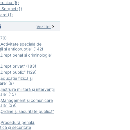
onica (5)
Serghei (1)
rd (1)
i
Vezi tot
170)
Activitate specială de
ii şi anticorupție” (142)
Drept penal și criminologie”
Drept privat” (183)
Drept public” (129)
Educație fizică şi
are” (9)
nstruire militară şi intervenţii
ale” (15)
„Management și comunicare
ală” (39)
Ordine și securitate publică”
„Procedură penală,
tică și securitate