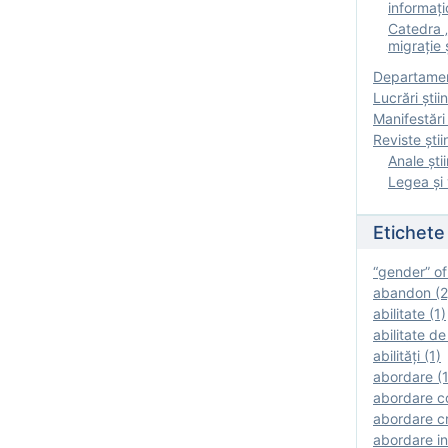
informați
Catedra „
migrație ș
Departamen
Lucrări știin
Manifestări 
Reviste ştii
Anale ştii
Legea şi 
Etichete
“gender” of
abandon (2
abilitate (1)
abilitate de
abilităţi (1)
abordare (1
abordare c
abordare cr
abordare in