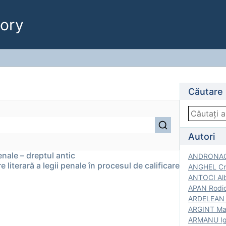
ory
Căutare
Autori
penale – dreptul antic
ANDRONACH
 literară a legii penale în procesul de calificare
ANGHEL Cri
ANTOCI Alb
APAN Rodic
ARDELEAN G
ARGINT Mar
ARMANU Igo