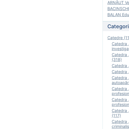
ARNĂUT Ver
BACINSCHI 
BALAN Edua
Categori
Catedre (1
Catedra „
investigaţ
Catedra „
(318)
Catedra „
Catedra „
Catedra „
autoapăr
Catedra „I
profesion
Catedra 
profesion
Catedra „
(117)
Catedra 
criminalis