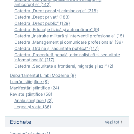
anticorupție” (142)
Catedra „Drept penal și criminologie” (318)
Catedra „Drept privat” (183)
Catedra „Drept public” (129)
Catedra „Educație fizică şi autoapărare” (9)
Catedra „Instruire militară şi intervenţii profesionale” (15)
Catedra „Management și comunicare profesională” (39)
Catedra „Ordine și securitate publică” (117)
Catedra „Procedură penală, criminalistică și securitate
informațională” (217)
Catedra „Securitate a frontierei, migrație și azil” (2)
Departamentul Limbi Moderne (8)
Lucrări științifice (8)
Manifestări ştiinţifice (24)
Reviste ştiinţifice (58)
Anale ştiinţifice (22)
Legea şi viaţa (36)
Etichete
Vezi tot
“gender” of crime (1)