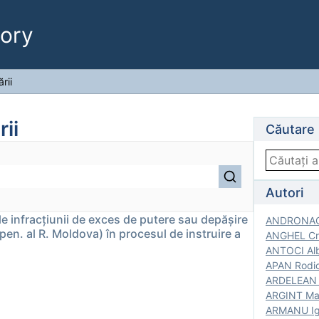
ory
rii
rii
Căutare
Autori
le infracţiunii de exces de putere sau depăşire
ANDRONACH
C.pen. al R. Moldova) în procesul de instruire a
ANGHEL Cri
ANTOCI Alb
APAN Rodic
ARDELEAN G
ARGINT Mar
ARMANU Igo