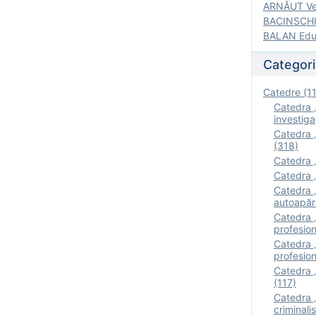
ARNĂUT Ver
BACINSCHI 
BALAN Edua
Categori
Catedre (1
Catedra „
investigaţ
Catedra „
(318)
Catedra „
Catedra „
Catedra „
autoapăr
Catedra „I
profesion
Catedra 
profesion
Catedra „
(117)
Catedra 
criminalis