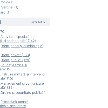
onica (5)
Serghei (1)
rd (1)
i
Vezi tot
170)
Activitate specială de
ii şi anticorupție” (142)
Drept penal și criminologie”
Drept privat” (183)
Drept public” (129)
Educație fizică şi
are” (9)
nstruire militară şi intervenţii
ale” (15)
„Management și comunicare
ală” (39)
Ordine și securitate publică”
„Procedură penală,
tică și securitate