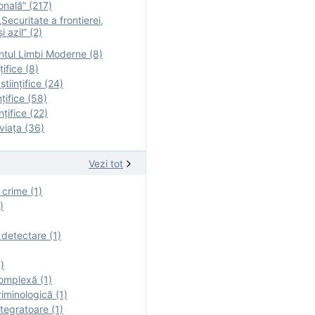
onală” (217)
Securitate a frontierei,
i azil” (2)
tul Limbi Moderne (8)
țifice (8)
ştiinţifice (24)
nţifice (58)
nţifice (22)
viaţa (36)
Vezi tot
 crime (1)
)
 detectare (1)
)
omplexă (1)
iminologică (1)
tegratoare (1)