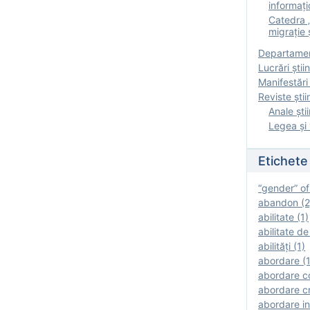
informați
Catedra „
migrație ș
Departamen
Lucrări știin
Manifestări 
Reviste ştii
Anale ştii
Legea şi 
Etichete
“gender” of
abandon (2
abilitate (1)
abilitate de
abilităţi (1)
abordare (1
abordare c
abordare cr
abordare in