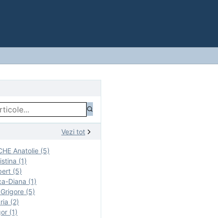
Vezi tot
E Anatolie (5)
stina (1)
ert (5)
a-Diana (1)
rigore (5)
ia (2)
r (1)