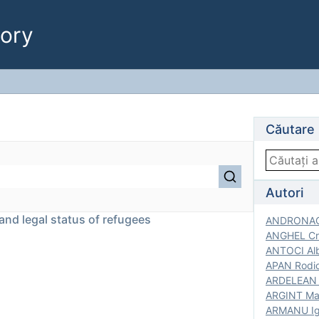
ory
Căutare
Autori
 and legal status of refugees
ANDRONACH
ANGHEL Cri
ANTOCI Alb
APAN Rodic
ARDELEAN G
ARGINT Mar
ARMANU Igo