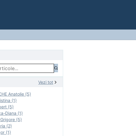
Vezi tot
E Anatolie (5)
stina (1)
ert (5)
a-Diana (1)
rigore (5)
ia (2)
r (1)