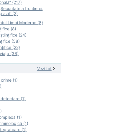
onală” (217)
Securitate a frontierei,
i azil” (2)
tul Limbi Moderne (8)
țifice (8)
ştiinţifice (24)
nţifice (58)
nţifice (22)
viaţa (36)
Vezi tot
 crime (1)
)
 detectare (1)
)
omplexă (1)
iminologică (1)
tegratoare (1)