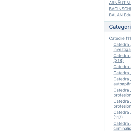
ARNĂUT Ver
BACINSCHI 
BALAN Edua
Categori
Catedre (1
Catedra „
investigaţ
Catedra „
(318)
Catedra „
Catedra „
Catedra „
autoapăr
Catedra „I
profesion
Catedra 
profesion
Catedra „
(117)
Catedra 
criminalis