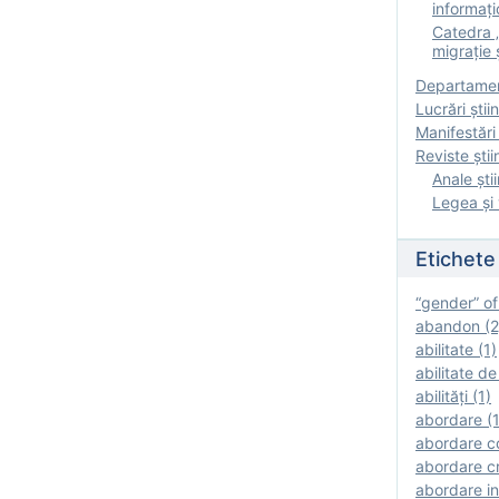
informați
Catedra „
migrație ș
Departamen
Lucrări știin
Manifestări 
Reviste ştii
Anale ştii
Legea şi 
Etichete
“gender” of
abandon (2
abilitate (1)
abilitate de
abilităţi (1)
abordare (1
abordare c
abordare cr
abordare in