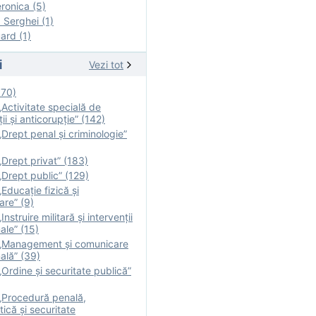
onica (5)
Serghei (1)
rd (1)
i
Vezi tot
170)
Activitate specială de
ii şi anticorupție” (142)
Drept penal și criminologie”
Drept privat” (183)
Drept public” (129)
Educație fizică şi
are” (9)
nstruire militară şi intervenţii
ale” (15)
„Management și comunicare
ală” (39)
Ordine și securitate publică”
„Procedură penală,
tică și securitate