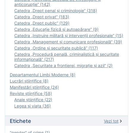
anticorupție” (142)
Catedra „Drept penal și criminologie” (318)
Catedra „Drept privat” (183)
Catedra „Drept public” (129)
Catedra „Educație fizică şi autoapărare” (9)
Catedra „Instruire militară şi intervenţii profesionale” (15)
Catedra „Management și comunicare profesională” (39)
Catedra „Ordine și securitate publică” (117)
Catedra „Procedură penală, criminalistică și securitate
informațională” (217)
Catedra „Securitate a frontierei, migrație și azil” (2)
Departamentul Limbi Moderne (8)
Lucrări științifice (8)
Manifestări ştiinţifice (24)
Reviste ştiinţifice (58)
Anale ştiinţifice (22)
Legea şi viaţa (36)
Etichete
Vezi tot
“gender” of crime (1)