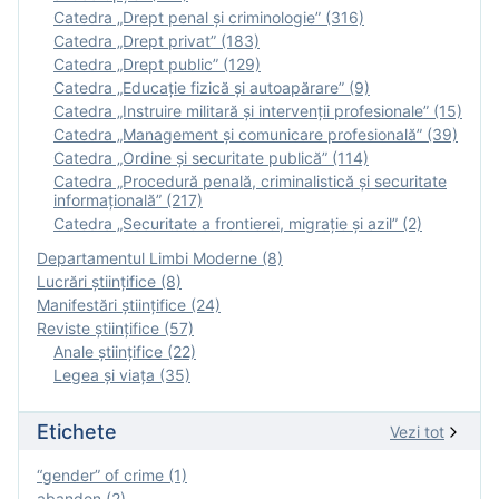
Catedra „Drept penal și criminologie” (316)
Catedra „Drept privat” (183)
Catedra „Drept public” (129)
Catedra „Educație fizică şi autoapărare” (9)
Catedra „Instruire militară şi intervenţii profesionale” (15)
Catedra „Management și comunicare profesională” (39)
Catedra „Ordine și securitate publică” (114)
Catedra „Procedură penală, criminalistică și securitate
informațională” (217)
Catedra „Securitate a frontierei, migrație și azil” (2)
Departamentul Limbi Moderne (8)
Lucrări științifice (8)
Manifestări ştiinţifice (24)
Reviste ştiinţifice (57)
Anale ştiinţifice (22)
Legea şi viaţa (35)
Etichete
Vezi tot
“gender” of crime (1)
abandon (2)