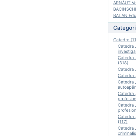
ARNĂUT Ver
BACINSCHI 
BALAN Edua
Categori
Catedre (1
Catedra „
investigaţ
Catedra „
(318)
Catedra „
Catedra „
Catedra „
autoapăr
Catedra „I
profesion
Catedra 
profesion
Catedra „
(117)
Catedra 
criminalis