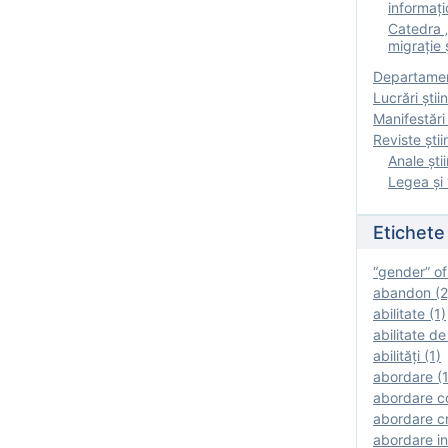
informați
Catedra „
migrație ș
Departamen
Lucrări știin
Manifestări 
Reviste ştii
Anale ştii
Legea şi 
Etichete
“gender” of
abandon (2
abilitate (1)
abilitate de
abilităţi (1)
abordare (1
abordare c
abordare cr
abordare in