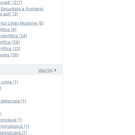
onală” (217)
Securitate a frontierei,
i azil” (2)
tul Limbi Moderne (8)
țifice (8)
ştiinţifice (24)
nţifice (58)
nţifice (22)
viaţa (36)
Vezi tot
 crime (1)
)
 detectare (1)
)
omplexă (1)
iminologică (1)
tegratoare (1)