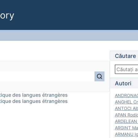
ory
Căutare
Autori
ctique des langues étrangères
ANDRONACH
ctique des langues étrangères
ANGHEL Cri
ANTOCI Alb
APAN Rodic
ARDELEAN G
ARGINT Mar
ARMANU Igo