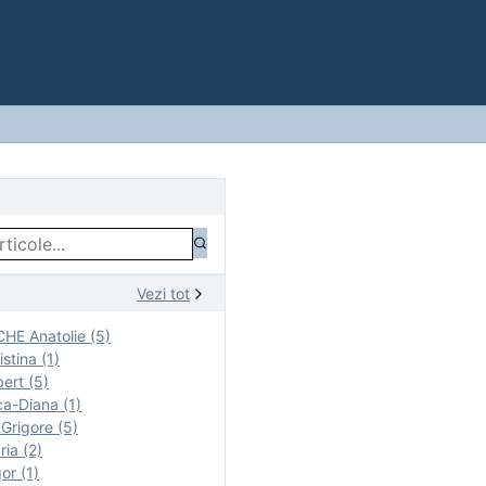
Vezi tot
E Anatolie (5)
stina (1)
ert (5)
a-Diana (1)
rigore (5)
ia (2)
r (1)