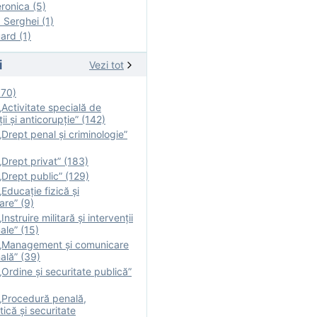
onica (5)
Serghei (1)
rd (1)
i
Vezi tot
170)
Activitate specială de
ii şi anticorupție” (142)
Drept penal și criminologie”
Drept privat” (183)
Drept public” (129)
Educație fizică şi
are” (9)
nstruire militară şi intervenţii
ale” (15)
„Management și comunicare
ală” (39)
Ordine și securitate publică”
„Procedură penală,
tică și securitate