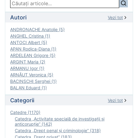
Autori
Vezi tot
ANDRONACHE Anatolie (5)
ANGHEL Cristina (1)
ANTOCI Albert (5)
APAN Rodica-Diana (1)
ARDELEAN Grigore (5)
ARGINT Maria (2)
ARMANU Igor (1)
ARNĂUT Veronica (5)
BACINSCHI Serghei (1)
BALAN Eduard (1)
Categorii
Vezi tot
Catedre (1170)
Catedra „Activitate specială de investigaţii şi
anticorupție” (142)
Catedra „Drept penal și criminologie” (318)
Catedra „Drept privat” (183)