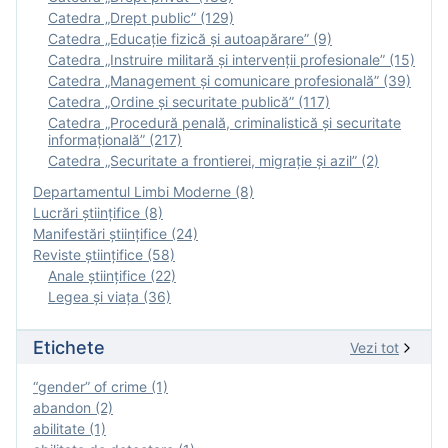
Catedra „Drept public” (129)
Catedra „Educație fizică şi autoapărare” (9)
Catedra „Instruire militară şi intervenţii profesionale” (15)
Catedra „Management și comunicare profesională” (39)
Catedra „Ordine și securitate publică” (117)
Catedra „Procedură penală, criminalistică și securitate
informațională” (217)
Catedra „Securitate a frontierei, migrație și azil” (2)
Departamentul Limbi Moderne (8)
Lucrări științifice (8)
Manifestări ştiinţifice (24)
Reviste ştiinţifice (58)
Anale ştiinţifice (22)
Legea şi viaţa (36)
Etichete
Vezi tot
“gender” of crime (1)
abandon (2)
abilitate (1)